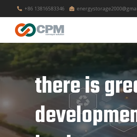
+86 13816583346
energystorage2000@gmai
there is gre
development