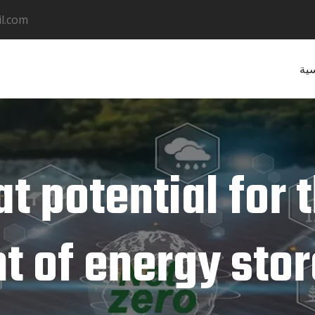
l.com
سية
at potential for 
 of energy sto