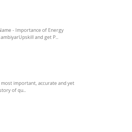
Name - Importance of Energy
ambiyarUpskill and get P...
he most important, accurate and yet
tory of qu...