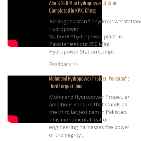
About 250 Mini Hydropower Station
Completed in KPK. Cheap
#risingpakistan##hydropowerstationi
Hydropower
Station##hydropower plant in
Pakistan#About 250 Mini
Hydropower Station Compl...
Feedback >>
Mohmand Hydropower Project: Pakistan''s
Third Largest Dam
Mohmand Hydropower Project, an
ambitious venture that stands as
the third largest dam in Pakistan.
This monumental feat of
engineering harnesses the power
of the mighty …