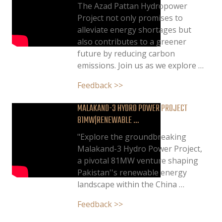
The Azad Pattan Hydropower
Project not only promises to
alleviate energy shortages but
also contributes to a greener
future by reducing carbon
emissions. Join us as we explore …
Feedback >>
MALAKAND-3 HYDRO POWER PROJECT
81MW|RENEWABLE …
"Explore the groundbreaking
Malakand-3 Hydro Power Project,
a pivotal 81MW venture shaping
Pakistan''s renewable energy
landscape within the China …
Feedback >>