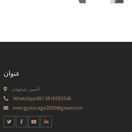
عنوان
الصين شنغهاي
WhatsApp:8613816583346
energystorage2000@gmail.com