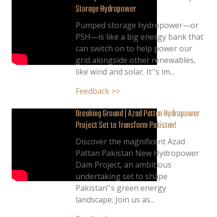
Storage Hydropower
Pumped storage hydropower—or
PSH—is like a big energy bank that
can switch on to help power our
grid alongside other renewables,
like wind and solar. It''s im...
Feedback >>
Breaking Ground | Azad Pattan Hydropower
Project Set to Transform Pakistan!
Discover the magnificent Azad
Pattan Pakistan New Hydropower
Dam Project, an ambitious
undertaking set to shape
Pakistan''s green energy
landscape. Join us as...