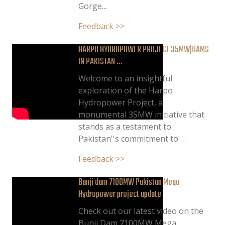
Gorge...
Feedback >>
HARPO HYDROPOWER PROJECT 35MW|DAMS
IN PAKISTAN …
Welcome to an insightful
exploration of the Harpo
Hydropower Project, a
monumental 35MW initiative that
stands as a testament to
Pakistan''s commitment to …
Feedback >>
Bunji dam 7100MW Pakistan Mega
Hydropower project update
Check out our latest video on the
Bunji Dam 7100MW Mega