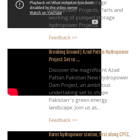
What is pumped storage
hydropower Projects, Parts and
working of pumped storage
hydropower Projects
Feedback >>
Breaking Ground | Azad Pattan Hydropower
Project Set to …
Discover the magnificent Azad
Pattan Pakistan New Hydropower
Dam Project, an ambitious
undertaking set to shape
Pakistan''s green energy
landscape. Join us as...
Feedback >>
Karot hydropower station, first along CPEC,