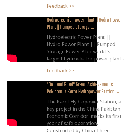
Feedback >>
Hydroelectric Power Plant || Hydro Power
Plant || Pumped Storage …
Hydroelectric Power Plant ||
Hydro Power Plant || Pumped
Storage Power Plantworld''s
largest hydroelectric power plant -
Feedback >>
"Belt and Road" Green Achievements
Pakistan''s Karot Hydropower Station ...
The Karot Hydropower Station, a
key project in the China Pakistan
Economic Corridor, marks its first
year of safe operation.
Constructed by China Three