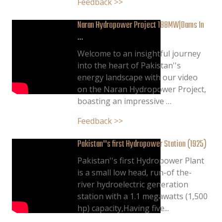
Feedback >>
Naran Hydropower Project 188MW|Dams In
…
Welcome to an insightful journey
into the heart of Pakistan''s
energy landscape with our video
on the Naran Hydropower Project,
boasting an impressive …
Feedback >>
Pakistan''s first Hydropower Station (1925)
Pakistan''s first Hydropower Plant
is a small low head, run-of the-
river hydroelectric generation
station with a 1.1 megawatts (1,500
hp) capacity,Having five...