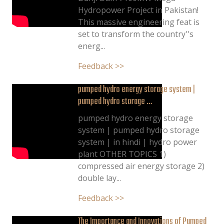
Hydropower Project in Pakistan!
This massive engineering feat is
set to transform the country''s
energ...
Feedback >>
pumped hydro energy storage system |
pumped hydro storage …
pumped hydro energy storage
system | pumped hydro storage
system | in hindi | hydro power
plant OTHER TOPICS 1)
compressed air energy storage 2)
double lay...
Feedback >>
The Importance and Innovations of Pumped