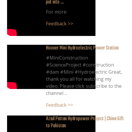
put into ...
For more:
Feedback >>
Hoover Mini Hydroelectric Power Station
#MiniConstruction
#ScienceProject #construction
#dam #Mini #Hydroelectric Great,
thank you all for watching my
video. Please click subscribe to the
channel ...
Feedback >>
Azad Pattan Hydropower Project | China Gift
to Pakistan