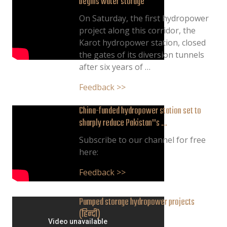
begins water storage
On Saturday, the first hydropower
project along this corridor, the
Karot hydropower station, closed
the gates of its diversion tunnels
after six years of …
Feedback >>
China-funded hydropower station set to
sharply reduce Pakistan''s …
Subscribe to our channel for free
here:
Feedback >>
Pumped storage hydropower projects
(हिन्दी)