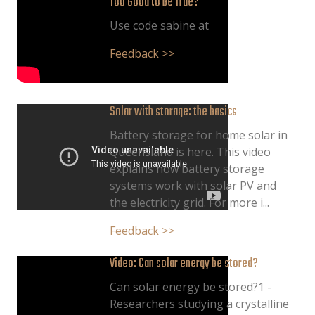
Too Good to be True?
Use code sabine at
Feedback >>
Solar with storage: the basics
Battery storage for home solar in
Queensland is here. This video
explains how battery storage
systems work with solar PV and
the electricity grid. For more i...
Feedback >>
Video: Can solar energy be stored?
Can solar energy be stored?1 -
Researchers studying a crystalline