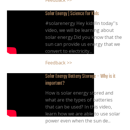
Feedback >>
Solar Energy | Science for Kids
#solarenergy Hey kids!In today''s
video, we will be learning about
solar energy.Did you know that the
sun can provide us energy that we
convert to electricity...
Feedback >>
Solar Energy Battery Storage – Why is it
important?
How is solar energy stored and
what are the types of batteries
that can be used? In this video,
learn how we are able to use solar
power even when the sun de...