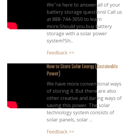
We''re here to answer all of your
battery storage questions! Call us
at 888-744-3050 to learn
more.Should you buy battery
storage with a solar power
system?Sh...
Feedback >>
How to Store Solar Energy (Sustainable
Power)
We have more conventional ways
of storing it. But there are also
other creative and daring ways of
saving this power. The solar
technology system consists of
solar panels, solar …
Feedback >>