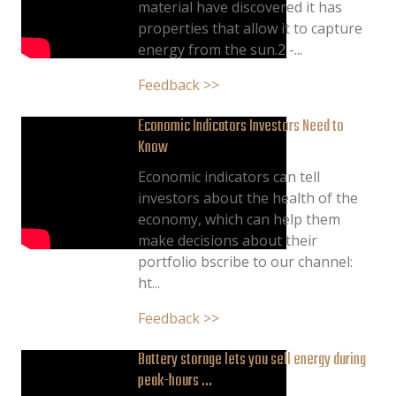
material have discovered it has
properties that allow it to capture
energy from the sun.2 -...
Feedback >>
Economic Indicators Investors Need to
Know
Economic indicators can tell
investors about the health of the
economy, which can help them
make decisions about their
portfolio bscribe to our channel:
ht...
Feedback >>
Battery storage lets you sell energy during
peak-hours ...