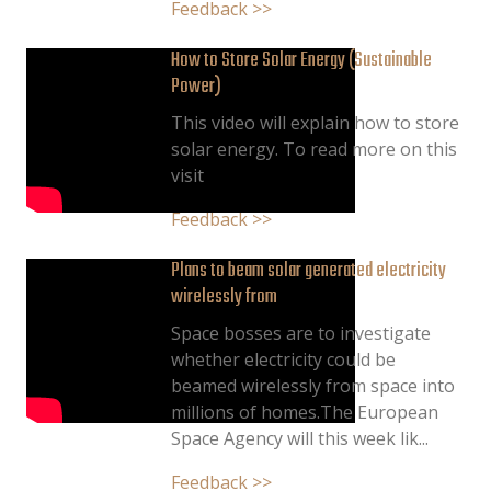
Feedback >>
How to Store Solar Energy (Sustainable
Power)
This video will explain how to store
solar energy. To read more on this
visit
Feedback >>
Plans to beam solar generated electricity
wirelessly from
Space bosses are to investigate
whether electricity could be
beamed wirelessly from space into
millions of homes.The European
Space Agency will this week lik...
Feedback >>