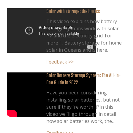
Solar with storage: the basics
This video explains how battery
storage systems work with solar
PV and the electricity grid. For
more i... Battery storage for home
solar in Queensland is here.
Feedback >>
Solar Battery Storage System: The All-in-
One Guide in 2022
Have you been considering
installing solar batteries, but not
sure if they''re worth it?In this
video we''ll go through in detail
how solar batteries work, the...