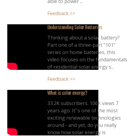
able to power ...
Feedback >>
Understanding Solar Batteries
Thinking about a solar battery?
Part one of a three-part "101"
series on home batteries, this
video focuses on the fundamentals
of residential solar energy s...
Feedback >>
What is solar energy?
33.2K subscribers. 106K views 7
years ago. It''s one of the most
exciting renewable technologies
around - and yet, do you really
know how solar energy is