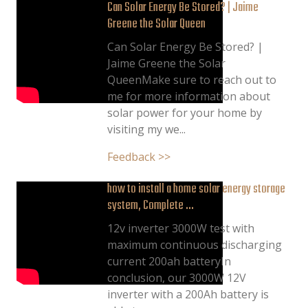
Can Solar Energy Be Stored? | Jaime
Greene the Solar Queen
Can Solar Energy Be Stored? |
Jaime Greene the Solar
QueenMake sure to reach out to
me for more information about
solar power for your home by
visiting my we...
Feedback >>
how to install a home solar energy storage
system, Complete ...
12v inverter 3000W test with
maximum continuous discharging
current 200ah batteryIn
conclusion, our 3000W 12V
inverter with a 200Ah battery is