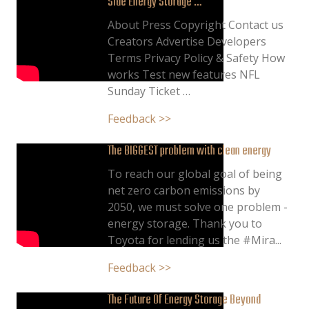
Side Energy Storage …
About Press Copyright Contact us
Creators Advertise Developers
Terms Privacy Policy & Safety How
works Test new features NFL
Sunday Ticket …
Feedback >>
The BIGGEST problem with clean energy
To reach our global goal of being
net zero carbon emissions by
2050, we must solve one problem -
energy storage. Thank you to
Toyota for lending us the #Mira...
Feedback >>
The Future Of Energy Storage Beyond