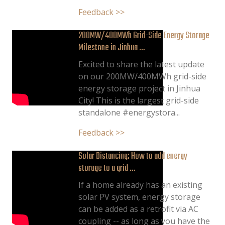
Feedback >>
200MW/400MWh Grid-Side Energy Storage
Milestone in Jinhua …
Excited to share the latest update
on our 200MW/400MWh grid-side
energy storage project in Jinhua
City! This is the largest grid-side
standalone #energystora...
Feedback >>
Solar Distancing: How to add energy
storage to a grid …
If a home already has an existing
solar PV system, energy storage
can be added as a retrofit via AC
coupling -- as long as you have the