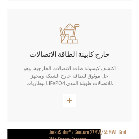
خارج كابينة الطاقة الاتصالات
اكتشف كبسولة طاقة الاتصالات الخارجية، وهو
حل موثوق للطاقة خارج الشبكة ومجهز
ببطاريات LiFePO4 للاتصالات طويلة المدى.
اقرأ أكثر
JinkoSolar''s Suntera 27MW/55MWh Grid-