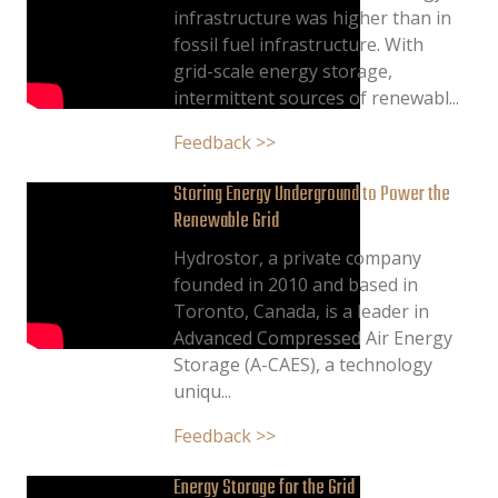
infrastructure was higher than in
fossil fuel infrastructure. With
grid-scale energy storage,
intermittent sources of renewabl...
Feedback >>
Storing Energy Underground to Power the
Renewable Grid
Hydrostor, a private company
founded in 2010 and based in
Toronto, Canada, is a leader in
Advanced Compressed Air Energy
Storage (A-CAES), a technology
uniqu...
Feedback >>
Energy Storage for the Grid