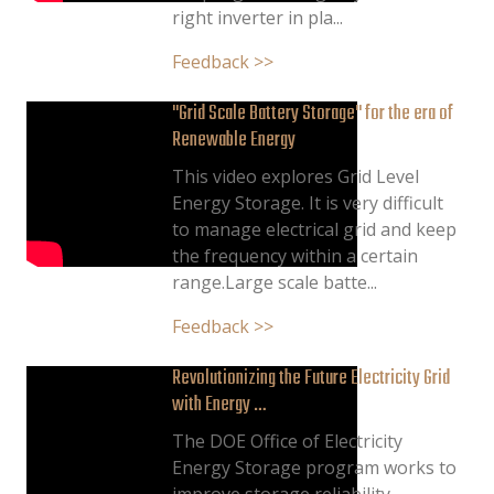
right inverter in pla...
Feedback >>
"Grid Scale Battery Storage" for the era of
Renewable Energy
This video explores Grid Level
Energy Storage. It is very difficult
to manage electrical grid and keep
the frequency within a certain
range.Large scale batte...
Feedback >>
Revolutionizing the Future Electricity Grid
with Energy …
The DOE Office of Electricity
Energy Storage program works to