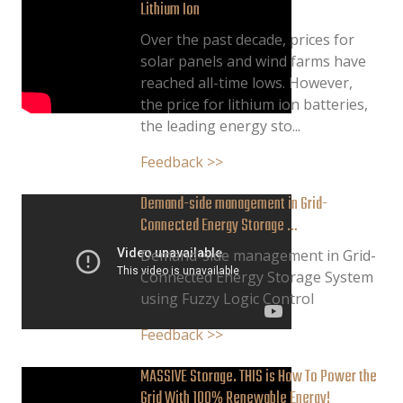
Lithium Ion
Over the past decade, prices for
solar panels and wind farms have
reached all-time lows. However,
the price for lithium ion batteries,
the leading energy sto...
Feedback >>
Demand-side management in Grid-
Connected Energy Storage …
Demand-side management in Grid-
Connected Energy Storage System
using Fuzzy Logic Control
Feedback >>
MASSIVE Storage. THIS is How To Power the
Grid With 100% Renewable Energy!