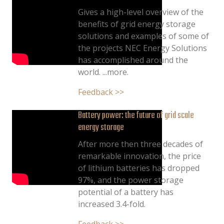
Gives a high-level overview of the
benefits of grid energy storage
solutions and examples of some of
the projects NEC Energy Solutions
has accomplished around the
world. ...more.
Feedback >>
Battery power: the future of grid scale
energy storage
After more then three decades of
remarkable innovation, the price
of lithium batteries has dropped
97%, and the power storage
potential of a battery has
increased 3.4-fold.