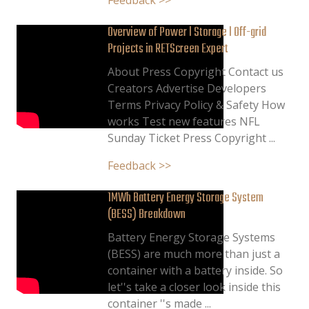
Feedback >>
Overview of Power l Storage l Off-grid
Projects in RETScreen Expert
About Press Copyright Contact us
Creators Advertise Developers
Terms Privacy Policy & Safety How
works Test new features NFL
Sunday Ticket Press Copyright ...
Feedback >>
1MWh Battery Energy Storage System
(BESS) Breakdown
Battery Energy Storage Systems
(BESS) are much more than just a
container with a battery inside. So
let''s take a closer look inside this
container ''s made ...