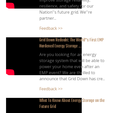
improve storage reliability,
resilience, and safety for our
Nation''s future grid. We''re
partner...
Feedback >>
Grid Down Redoubt: The World''s First EMP
Hardened Energy Storage …
Are you looking for an energy
storage system that will be able to
power your home even after an
EMP event? We are thrilled to
announce that Grid Down has cre...
Feedback >>
What To Know About Energy Storage on the
Future Grid