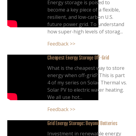
Energy storage is poised to
become a key piece of a flexible,
resilient, and low-carbon U.S.
future power grid. To understand
how super-high levels of storag...
Feedback >>
Cheapest Energy Storage Off-Grid
What is the cheapest way to store
energy when off-grid? This is part
4 of my series on Solar Thermal vs.
Solar PV to electric water heating.
We all use hot...
Feedback >>
Grid Energy Storage: Beyond Batteries
Investment in renewable energy