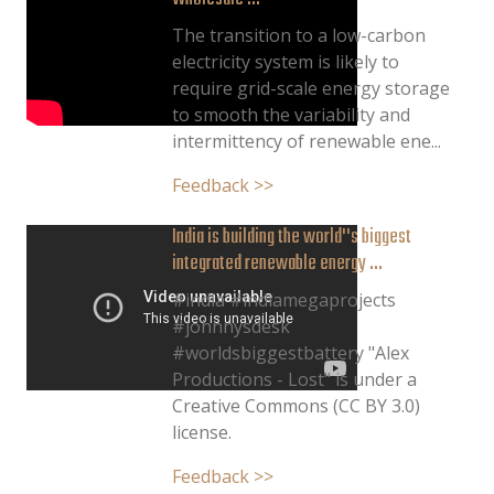
The transition to a low-carbon
electricity system is likely to
require grid-scale energy storage
to smooth the variability and
intermittency of renewable ene...
Feedback >>
India is building the world''s biggest
integrated renewable energy ...
#india #indiamegaprojects
#johnnysdesk
#worldsbiggestbattery "Alex
Productions - Lost" is under a
Creative Commons (CC BY 3.0)
license.
Feedback >>