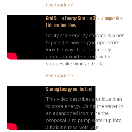
Feedback >>
Grid Scale Energy Storage 30x cheaper than
Lithium-ion! How
Utility scale energy storage is a hot
topic right now as grid operators
look for ways to economically
adopt intermittent renewable
sources like wind and sola...
Feedback >>
Storing Energy on The Grid
This video describes a unique plan
to store energy. Using the water in
an abandoned iron mine the
proposal is to pump water up into
a holding reservoir usin...