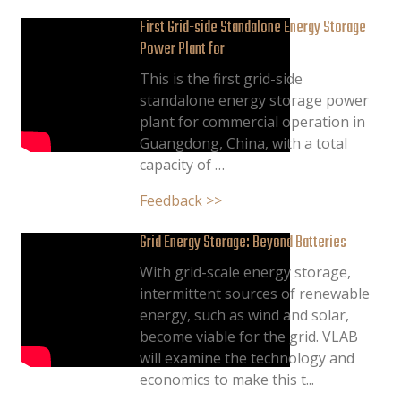
First Grid-side Standalone Energy Storage
Power Plant for
This is the first grid-side
standalone energy storage power
plant for commercial operation in
Guangdong, China, with a total
capacity of …
Feedback >>
Grid Energy Storage: Beyond Batteries
With grid-scale energy storage,
intermittent sources of renewable
energy, such as wind and solar,
become viable for the grid. VLAB
will examine the technology and
economics to make this t...