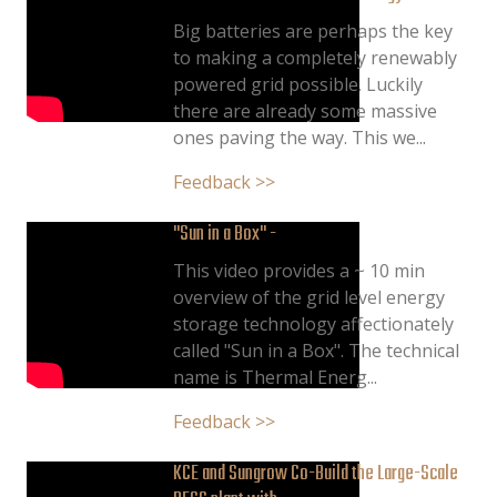
Big batteries are perhaps the key
to making a completely renewably
powered grid possible. Luckily
there are already some massive
ones paving the way. This we...
Feedback >>
"Sun in a Box" -
This video provides a ~ 10 min
overview of the grid level energy
storage technology affectionately
called "Sun in a Box". The technical
name is Thermal Energ...
Feedback >>
KCE and Sungrow Co-Build the Large-Scale