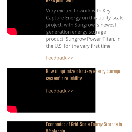
BESS plant with
Very excited to work with Key
Capture Energy on this utility-scale
project, with Sungrow''s newest
generation energy storage
product, Sungrow Power Titan, in
the U.S. for the very first time.
Feedback >>
How to optimize a battery energy storage
system''s reliability
Feedback >>
Economics of Grid-Scale Energy Storage in
Wholesale ...