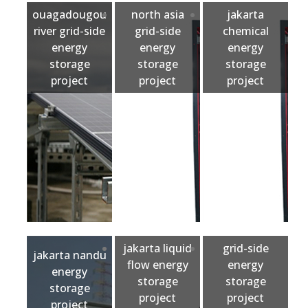
ouagadougou
north asia
jakarta
river grid-side
grid-side
chemical
energy
energy
energy
storage
storage
storage
project
project
project
jakarta liquid
grid-side
jakarta nandu
flow energy
energy
energy
storage
storage
storage
project
project
project